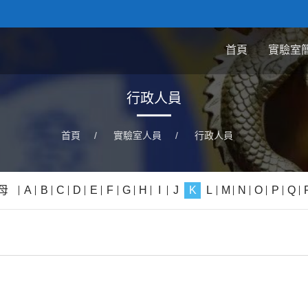
首頁
實驗室
行政人員
首頁
/
實驗室人員
/
行政人員
母
A
B
C
D
E
F
G
H
I
J
K
L
M
N
O
P
Q