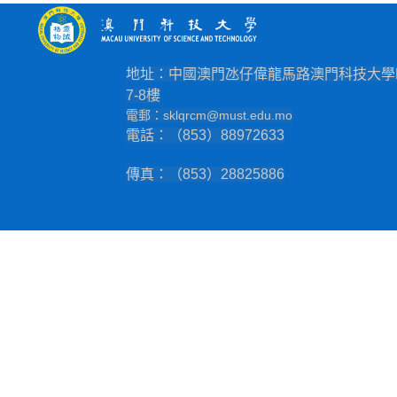
地址：中國澳門氹仔偉龍馬路澳門科技大學
7-8樓
電郵：
sklqrcm@must.edu.mo
電話：（853）88972633
傳真：（853）28825886