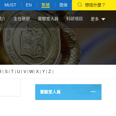
MUST
EN
繁體
简体
想找什麼？
簡介
主任致辭
實驗室人員
科研項目
更多
R
S
T
U
V
W
X
Y
Z
實驗室人員