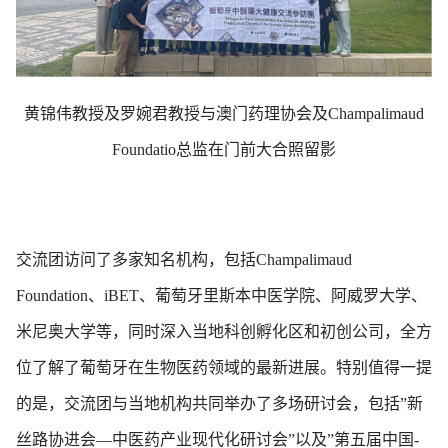
黄锦伟教授及罗婉君教授与澳门药理协会及
Champalimaud
Foundatio
总监在门前大合照留影
交流团访问了多家知名机构，包括
Champalimaud
Foundation
、
iBET
、葡萄牙里斯本中医学院、阿威罗大学、
米尼奥大学等，同时深入当地科创孵化区和初创公司，全方
位了解了葡萄牙在生物医药领域的最新进展。特别值得一提
的是，交流团与当地机构共同举办了多场研讨会，包括
”
新
丝路协进会—中医药产业现代化研讨会
”
以及
”
第五届中国
-